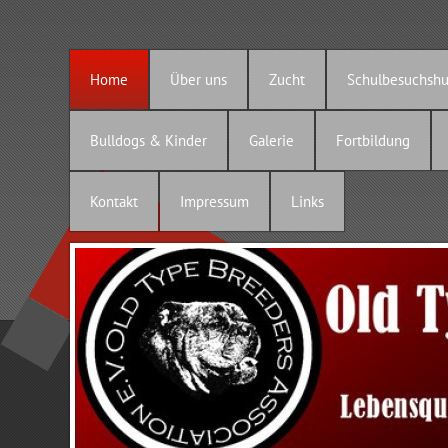
Home
Über uns
Zucht
Schulbesuchsh
Bulldogs & Kinder
Galerie
Fortbildung
Kontakt
Impressum
Links