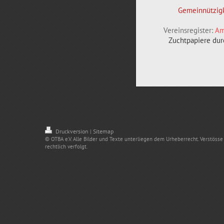
Gemeinnützigk
Vereinsregister:
Am
Zuchtpapiere durc
Druckversion
Sitemap
|
© OTBA e.V. Alle Bilder und Texte unterliegen dem Urheberrecht. Verstös
rechtlich verfolgt.