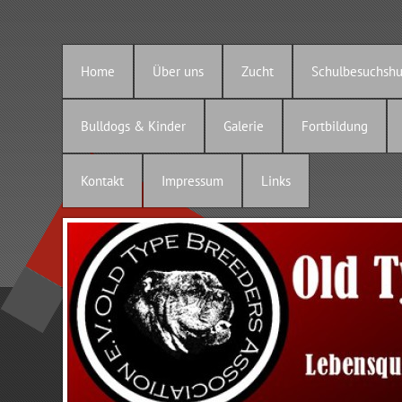
Home
Über uns
Zucht
Schulbesuchsh
Bulldogs & Kinder
Galerie
Fortbildung
Kontakt
Impressum
Links