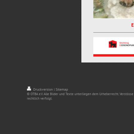
E
Druckversion
Sitemap
|
© OTBA e.V. Alle Bilder und Texte unterliegen dem Urheberrecht. Verstös
rechtlich verfolgt.