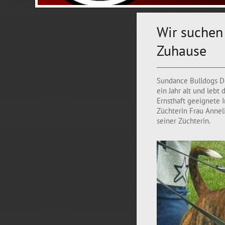
Wir suchen
Zuhause
Sundance Bulldogs De
ein Jahr alt und lebt 
Ernsthaft geeignete 
Züchterin Frau Anneli
seiner Züchterin.
mp.vansund