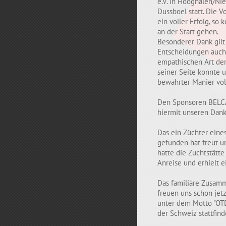
e.V. in Hooghalen/N
Dussboel statt. Die 
ein voller Erfolg, so
an der Start gehen.
Besonderer Dank gilt
Entscheidungen auch 
empathischen Art der
seiner Seite konnte 
bewährter Manier vo
Den Sponsoren BELC
hiermit unseren Dank
Das ein Züchter eine
gefunden hat freut u
hatte die Zuchtstätte
Anreise und erhielt 
Das familiäre Zusamm
freuen uns schon jetz
unter dem Motto "OTB
der Schweiz stattfind