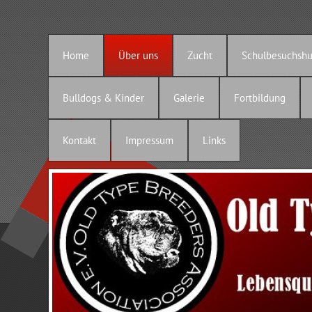
Home
Über uns
Zucht
Schulbesuchsh
Bulldogs & Kinder
Galerie
Fortbildung
Kontakt
Impressum
Links