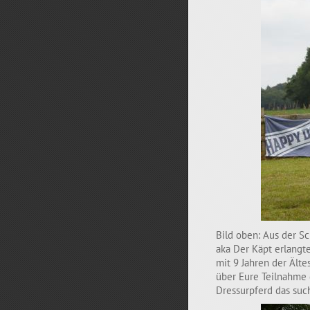
Bild oben: Aus der Sc
aka Der Käpt erlangte
mit 9 Jahren der Älte
über Eure Teilnahme g
Dressurpferd das suc