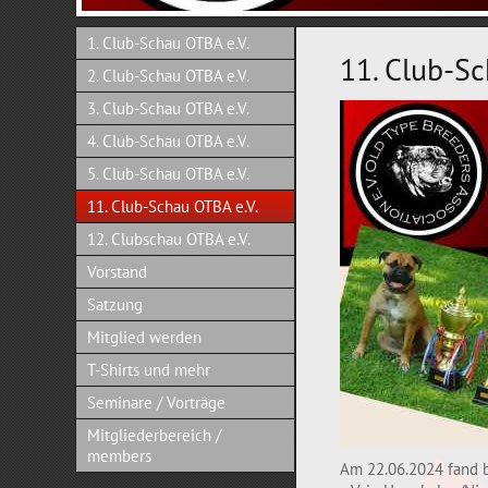
1. Club-Schau OTBA e.V.
11. Club-Sc
2. Club-Schau OTBA e.V.
3. Club-Schau OTBA e.V.
4. Club-Schau OTBA e.V.
5. Club-Schau OTBA e.V.
11. Club-Schau OTBA e.V.
12. Clubschau OTBA e.V.
Vorstand
Satzung
Mitglied werden
T-Shirts und mehr
Seminare / Vorträge
Mitgliederbereich /
members
Am 22.06.2024 fand b