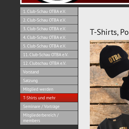
1. Club-Schau OTBA e.V.
2. Club-Schau OTBA e.V.
3. Club-Schau OTBA e.V.
T-Shirts, P
4. Club-Schau OTBA e.V.
5. Club-Schau OTBA e.V.
11. Club-Schau OTBA e.V.
12. Clubschau OTBA e.V.
Vorstand
Satzung
Mitglied werden
T-Shirts und mehr
Seminare / Vorträge
Mitgliederbereich /
members