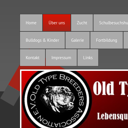
Home
Über uns
Zucht
Schulbesuchsh
Bulldogs & Kinder
Galerie
Fortbildung
Kontakt
Impressum
Links