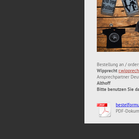
Bestellung an / orde
Wipprecht
r.wipprec
Ansprechpartner Deu
Althoff
Bitte benutzen Sie d
bestelformu
PDF-Dokume